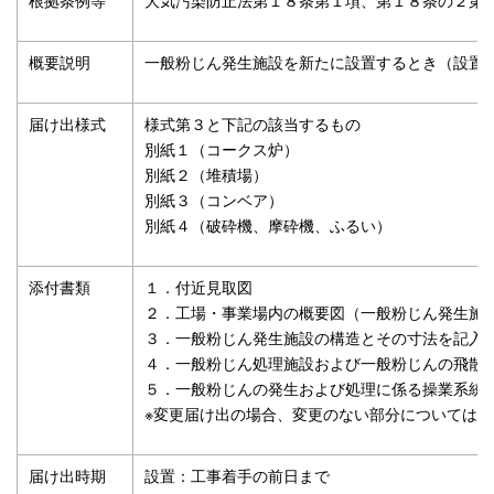
概要説明
一般粉じん発生施設を新たに設置するとき（設置
届け出様式
様式第３と下記の該当するもの
別紙１（コークス炉）
別紙２（堆積場）
別紙３（コンベア）
別紙４（破砕機、摩砕機、ふるい）
添付書類
１．付近見取図
２．工場・事業場内の概要図（一般粉じん発生施
３．一般粉じん発生施設の構造とその寸法を記入
４．一般粉じん処理施設および一般粉じんの飛散
５．一般粉じんの発生および処理に係る操業系統
※変更届け出の場合、変更のない部分については
届け出時期
設置：工事着手の前日まで