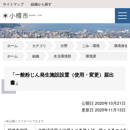
サイトマップ
組織から探す
ホーム
カテゴリ
分野
ごみ・環境
環境保全
ホーム
組織
生活環境部
環境課
「一般粉じん発生施設設置（使用・変更）届出
書」
公開日 2020年10月21日
更新日 2025年11月13日
根拠条例等
大気汚染防止法第１８条第１項、第１８条の２第