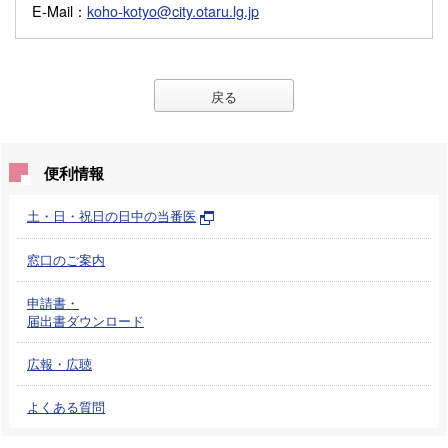
E-Mail
：
koho-kotyo@city.otaru.lg.jp
戻る
便利情報
土・日・祝日の日中の当番医
窓口のご案内
申請書・
届出書ダウンロード
広報・広聴
よくある質問