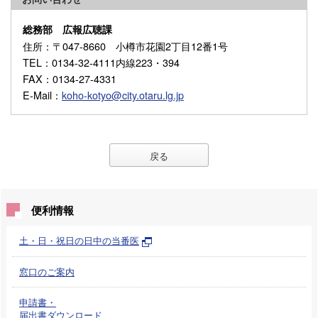
総務部 広報広聴課
住所
：〒047-8660 小樽市花園2丁目12番1号
TEL
：0134-32-4111内線223・394
FAX
：0134-27-4331
E-Mail
：
koho-kotyo@city.otaru.lg.jp
戻る
便利情報
土・日・祝日の日中の当番医
窓口のご案内
申請書・
届出書ダウンロード