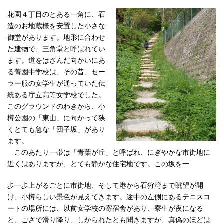
花園４丁目のとある一角に、石
造のお地蔵様を安置した小さな
御堂があります。地形に合わせ
た建物で、三角堂と呼ばれてい
ます。道をはさんだ向かいにあ
る菁園中学校は、その昔、セー
ラー服の女学生が通っていた伝
統ある庁立高等女学校でした。
このグラウンドのわきから、小
樽公園の「東山」に向かって狭
くとても急な「団子坂」があり
ます。
このあたり一帯は「青葉が丘」と呼ばれ、にぎやかな市街地に
近くはありますが、とても静かな住宅地です。この坂を一
歩一歩上がるごとに市街地、そして港から石狩湾まで眺望が開
け、小樽らしい景色が見えてきます。途中の左側にあるテニスコ
ートの場所には、以前女学校の寄宿舎があり、寮生が夜になる
と、ござで滑り降り、しかられたとも聞きますが、真偽のほどは