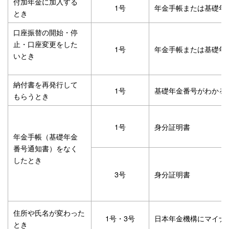
付加年金に加入する
1号
年金手帳または基礎年
とき
口座振替の開始・停
止・口座変更をした
1号
年金手帳または基礎年
いとき
納付書を再発行して
1号
基礎年金番号がわかる
もらうとき
1号
身分証明書
年金手帳（基礎年金
番号通知書）をなく
したとき
3号
身分証明書
住所や氏名が変わった
1号・3号
日本年金機構にマイナ
とき