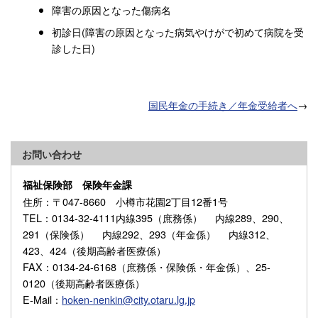
障害の原因となった傷病名
初診日(障害の原因となった病気やけがで初めて病院を受
診した日)
国民年金の手続き／年金受給者へ
→
お問い合わせ
福祉保険部 保険年金課
住所
：〒047-8660 小樽市花園2丁目12番1号
TEL
：0134-32-4111内線395（庶務係） 内線289、290、
291（保険係） 内線292、293（年金係） 内線312、
423、424（後期高齢者医療係）
FAX
：0134-24-6168（庶務係・保険係・年金係）、25-
0120（後期高齢者医療係）
E-Mail
：
hoken-nenkin@city.otaru.lg.jp