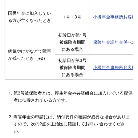
国民年金に加入してい
1号・3号
小樽年金事務所お客様
る方が亡くなったとき
初診日が第1号
被保険者期間
保険年金課年金係
へお
にある場合
病気やけがなどで障害
が残ったとき（※2）
初診日が第3号
被保険者期間
小樽年金事務所お客様
にある場合
第3号被保険者とは、厚生年金や共済組合に加入している配偶
者に扶養されている方です。
障害年金の申請には、納付要件の確認が必要な場合がありま
すので、次の2点を主治医に確認してお問い 合わせくださ
い。