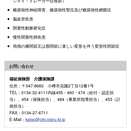
シャイ・ドレーガー症候群）
糖尿病性神経障害、糖尿病性腎症及び糖尿病性網膜症
脳血管疾患
閉塞性動脈硬化症
慢性閉塞性肺疾患
両側の膝関節又は股関節に著しい変形を伴う変形性関節症
お問い合わせ
福祉保険部 介護保険課
住所
：〒047-8660 小樽市花園2丁目12番1号
TEL
：0134-32-4111内線455・460・474（給付・認定担
当）、454（保険担当）、484（事業所指導担当）、453（計
画担当）
FAX
：0134-27-6711
E-Mail
：
kaigo@city.otaru.lg.jp