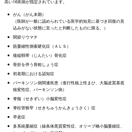
高い16疾病が指定されています。
がん（がん末期）
（医師が一般に認められている医学的知見に基づき回復の見
込みがない状態に至ったと判断したものに限る。）
関節リウマチ
筋萎縮性側索硬化症（ＡＬＳ）
後縦靱帯（じんたい）骨化症
骨折を伴う骨粗しょう症
初老期における認知症
パーキンソン病関連疾患（進行性核上性まひ、大脳皮質基底
核変性症、パーキンソン病）
脊髄（せきずい）小脳変性症
脊柱管狭窄（せきちゅうかんきょうさく）症
早老症
多系統萎縮症（線条体黒質変性症、オリーブ橋小脳萎縮症、