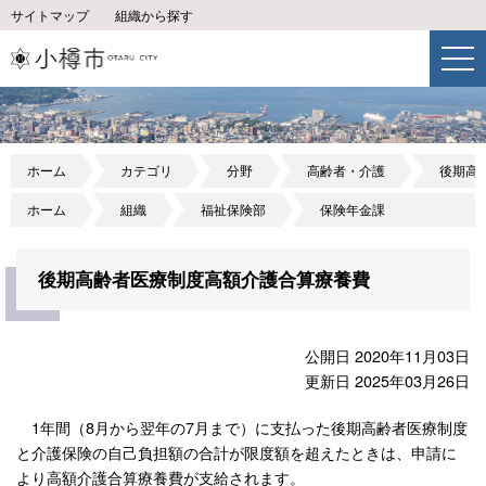
サイトマップ
組織から探す
ホーム
カテゴリ
分野
高齢者・介護
後期高
ホーム
組織
福祉保険部
保険年金課
後期高齢者医療制度高額介護合算療養費
公開日 2020年11月03日
更新日 2025年03月26日
1年間（8月から翌年の7月まで）に支払った後期高齢者医療制度
と介護保険の自己負担額の合計が限度額を超えたときは、申請に
より高額介護合算療養費が支給されます。