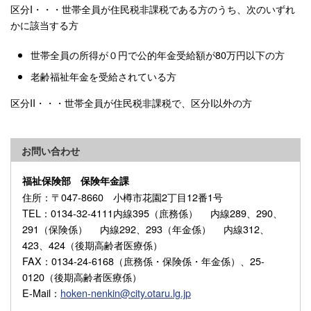
区分I・・・世帯全員が住民税非課税である方のうち、次のいずれ
かに該当する方
世帯全員の所得が０円で公的年金受給額が80万円以下の方
老齢福祉年金を受給されている方
区分II・・・世帯全員が住民税非課税で、区分I以外の方
お問い合わせ
福祉保険部 保険年金課
住所
：〒047-8660 小樽市花園2丁目12番1号
TEL
：0134-32-4111内線395（庶務係） 内線289、290、
291（保険係） 内線292、293（年金係） 内線312、
423、424（後期高齢者医療係）
FAX
：0134-24-6168（庶務係・保険係・年金係）、25-
0120（後期高齢者医療係）
E-Mail
：
hoken-nenkin@city.otaru.lg.jp