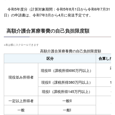
令和5年度分（計算対象期間：令和5年8月1日から令和6年7月31
日）の申請書は、令和7年3月から4月に発送予定です。
高額介護合算療養費の自己負担限度額
高額介護合算療養費の自己負担限度額
区分
合算した
2
現役III（課税所得690万円以上）
現役並み所得者
現役II（課税所得380万円以上）
1
現役I（課税所得145万円以上）
6
一定以上所得者
一般II
5
一般
一般I