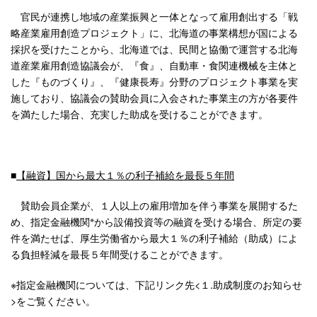
官民が連携し地域の産業振興と一体となって雇用創出する「戦
略産業雇用創造プロジェクト」に、北海道の事業構想が国による
採択を受けたことから、北海道では、民間と協働で運営する北海
道産業雇用創造協議会が、『食』、自動車・食関連機械を主体と
した『ものづくり』、『健康長寿』分野のプロジェクト事業を実
施しており、協議会の賛助会員に入会された事業主の方が各要件
を満たした場合、充実した助成を受けることができます。
■
【融資】国から最大１％の利子補給を最長５年間
賛助会員企業が、１人以上の雇用増加を伴う事業を展開するた
※
め、指定金融機関
から設備投資等の融資を受ける場合、所定の要
件を満たせば、厚生労働省から最大１％の利子補給（助成）によ
る負担軽減を最長５年間受けることができます。
※指定金融機関については、下記リンク先<１.助成制度のお知らせ
>をご覧ください。