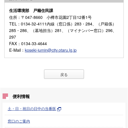
生活環境部 戸籍住民課
住所
：〒047-8660 小樽市花園2丁目12番1号
TEL
：0134-32-4111内線（窓口係）283・284、（戸籍係）
285・286、（墓地担当）281、（マイナンバー窓口）296、
297
FAX
：0134-33-4644
E-Mail
：
koseki-jumin@city.otaru.lg.jp
戻る
便利情報
土・日・祝日の日中の当番医
窓口のご案内