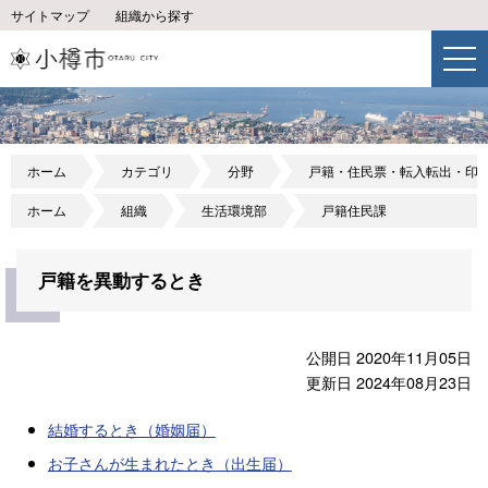
サイトマップ
組織から探す
ホーム
カテゴリ
分野
戸籍・住民票・転入転出・印
ホーム
組織
生活環境部
戸籍住民課
戸籍を異動するとき
公開日 2020年11月05日
更新日 2024年08月23日
結婚するとき（婚姻届）
お子さんが生まれたとき（出生届）