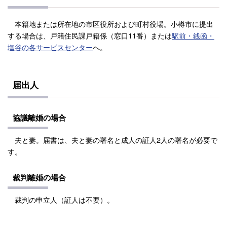
本籍地または所在地の市区役所および町村役場。小樽市に提出
する場合は、戸籍住民課戸籍係（窓口11番）または
駅前・銭函・
塩谷の各サービスセンター
へ。
届出人
協議離婚の場合
夫と妻。届書は、夫と妻の署名と成人の証人2人の署名が必要で
す。
裁判離婚の場合
裁判の申立人（証人は不要）。