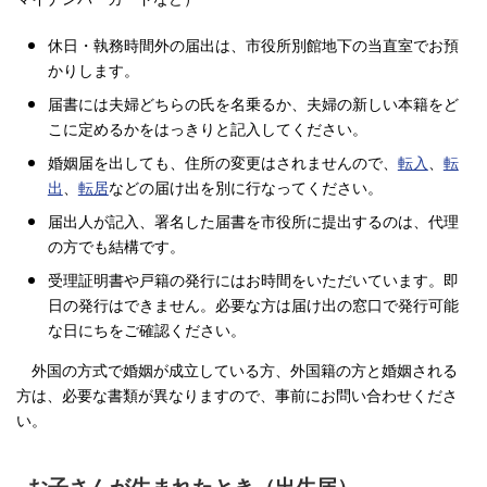
休日・執務時間外の届出は、市役所別館地下の当直室でお預
かりします。
届書には夫婦どちらの氏を名乗るか、夫婦の新しい本籍をど
こに定めるかをはっきりと記入してください。
婚姻届を出しても、住所の変更はされませんので、
転入
、
転
出
、
転居
などの届け出を別に行なってください。
届出人が記入、署名した届書を市役所に提出するのは、代理
の方でも結構です。
受理証明書や戸籍の発行にはお時間をいただいています。即
日の発行はできません。必要な方は届け出の窓口で発行可能
な日にちをご確認ください。
外国の方式で婚姻が成立している方、外国籍の方と婚姻される
方は、必要な書類が異なりますので、事前にお問い合わせくださ
い。
お子さんが生まれたとき（出生届）