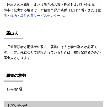
届出人の本籍地、または所在地の市区役所および町村役場。小
樽市に提出する場合は、戸籍住民課戸籍係（窓口11番）または
駅
前・銭函・塩谷の各サービスセンター
へ。
届出人
戸籍筆頭者と配偶者の双方。届書には夫と妻の署名が必要で
す。一方が死亡などで除籍されているときは、在籍配偶者のみが
届出人となります。
届書の枚数
転籍届1通
お問い合わせ