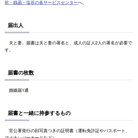
前・銭函・塩谷の各サービスセンター
へ。
届出人
夫と妻。届書は夫と妻の署名と、成人の証人2人の署名が必要で
す。
届書の枚数
婚姻届1通
届書と一緒に持参するもの
官公署発行の顔写真つきの証明書（運転免許証やパスポート、
マイナンバーカードなど）