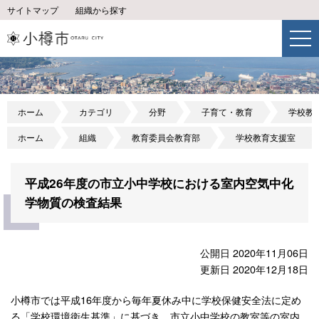
サイトマップ
組織から探す
ホーム
カテゴリ
分野
子育て・教育
学校教
ホーム
組織
教育委員会教育部
学校教育支援室
平成26年度の市立小中学校における室内空気中化
学物質の検査結果
公開日 2020年11月06日
更新日 2020年12月18日
小樽市では平成16年度から毎年夏休み中に学校保健安全法に定め
る「学校環境衛生基準」に基づき、市立小中学校の教室等の室内