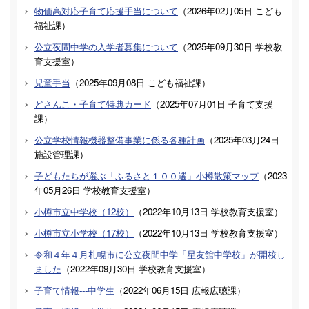
物価高対応子育て応援手当について
（
2026年02月05日
こども
福祉課
）
公立夜間中学の入学者募集について
（
2025年09月30日
学校教
育支援室
）
児童手当
（
2025年09月08日
こども福祉課
）
どさんこ・子育て特典カード
（
2025年07月01日
子育て支援
課
）
公立学校情報機器整備事業に係る各種計画
（
2025年03月24日
施設管理課
）
子どもたちが選ぶ「ふるさと１００選」小樽散策マップ
（
2023
年05月26日
学校教育支援室
）
小樽市立中学校（12校）
（
2022年10月13日
学校教育支援室
）
小樽市立小学校（17校）
（
2022年10月13日
学校教育支援室
）
令和４年４月札幌市に公立夜間中学「星友館中学校」が開校し
ました
（
2022年09月30日
学校教育支援室
）
子育て情報---中学生
（
2022年06月15日
広報広聴課
）