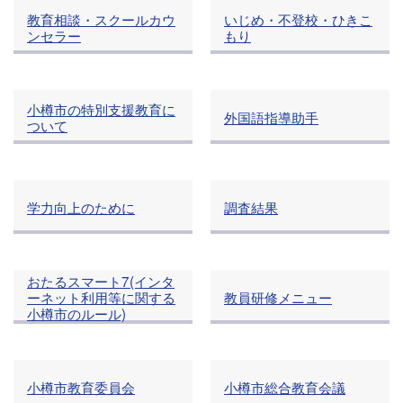
教育相談・スクールカウ
いじめ・不登校・ひきこ
ンセラー
もり
小樽市の特別支援教育に
外国語指導助手
ついて
学力向上のために
調査結果
おたるスマート7(インタ
ーネット利用等に関する
教員研修メニュー
小樽市のルール)
小樽市教育委員会
小樽市総合教育会議