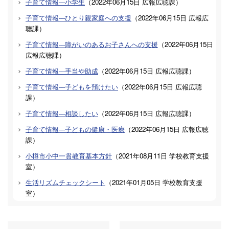
子育て情報---小学生
（
2022年06月15日
広報広聴課
）
子育て情報---ひとり親家庭への支援
（
2022年06月15日
広報広
聴課
）
子育て情報---障がいのあるお子さんへの支援
（
2022年06月15日
広報広聴課
）
子育て情報---手当や助成
（
2022年06月15日
広報広聴課
）
子育て情報---子どもを預けたい
（
2022年06月15日
広報広聴
課
）
子育て情報---相談したい
（
2022年06月15日
広報広聴課
）
子育て情報---子どもの健康・医療
（
2022年06月15日
広報広聴
課
）
小樽市小中一貫教育基本方針
（
2021年08月11日
学校教育支援
室
）
生活リズムチェックシート
（
2021年01月05日
学校教育支援
室
）