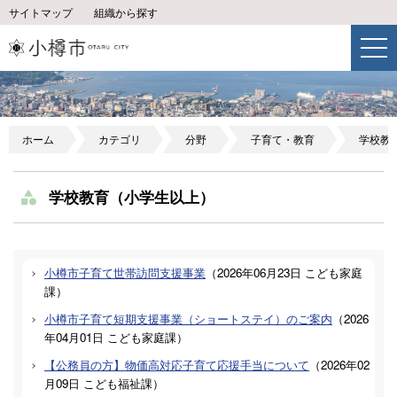
サイトマップ
組織から探す
ホーム
カテゴリ
分野
子育て・教育
学校教
学校教育（小学生以上）
小樽市子育て世帯訪問支援事業
（
2026年06月23日
こども家庭
課
）
小樽市子育て短期支援事業（ショートステイ）のご案内
（
2026
年04月01日
こども家庭課
）
【公務員の方】物価高対応子育て応援手当について
（
2026年02
月09日
こども福祉課
）