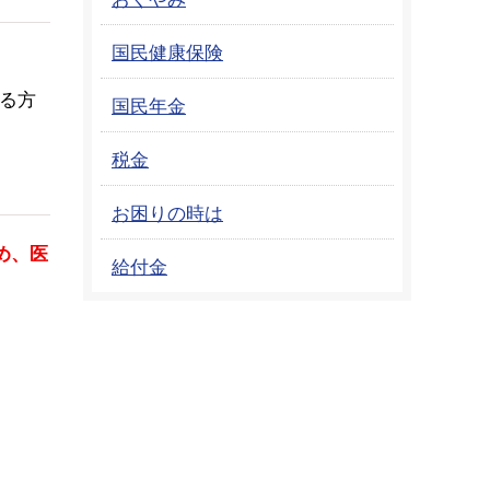
国民健康保険
る方
国民年金
税金
お困りの時は
め、医
給付金