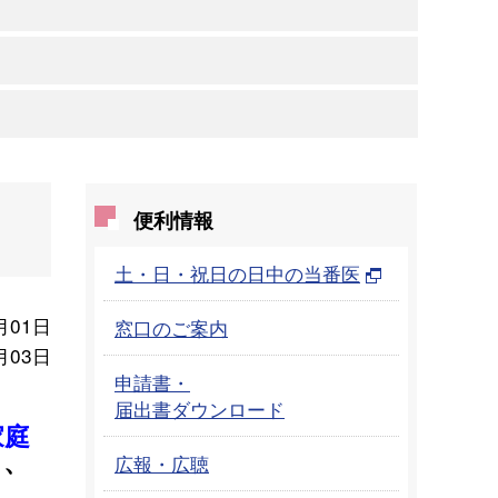
便利情報
土・日・祝日の日中の当番医
月01日
窓口のご案内
月03日
申請書・
届出書ダウンロード
家庭
し、
広報・広聴