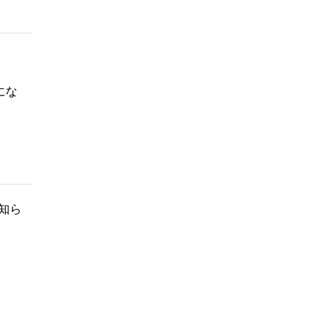
にな
知ら