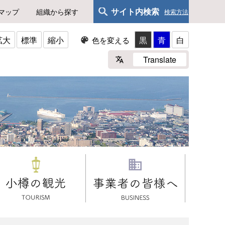
サイト内検索
マップ
組織から探す
検索方法
拡大
標準
縮小
黒
青
白
色を変える
Translate