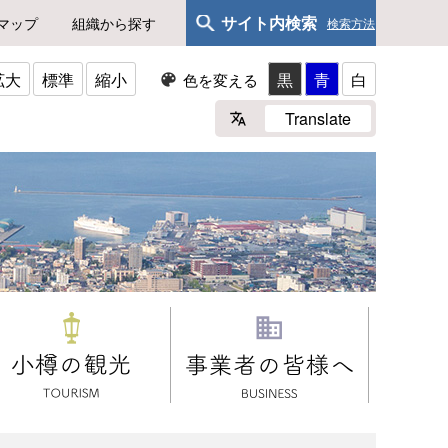
サイト内検索
マップ
組織から探す
検索方法
拡大
標準
縮小
黒
青
白
色を変える
Translate