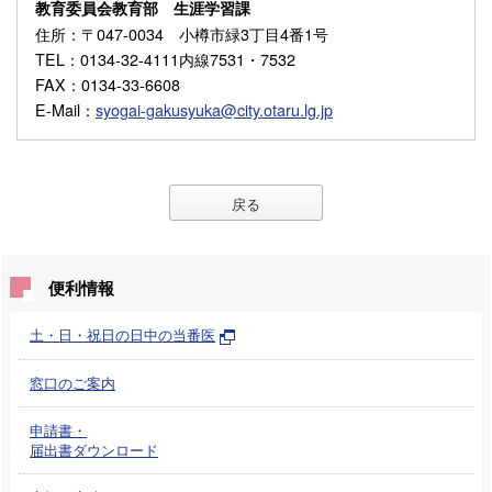
教育委員会教育部 生涯学習課
住所
：〒047-0034 小樽市緑3丁目4番1号
TEL
：0134-32-4111内線7531・7532
FAX
：0134-33-6608
E-Mail
：
syogai-gakusyuka@city.otaru.lg.jp
戻る
便利情報
土・日・祝日の日中の当番医
窓口のご案内
申請書・
届出書ダウンロード