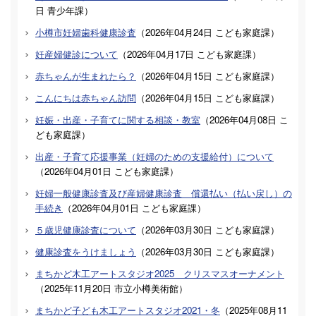
日
青少年課
）
小樽市妊婦歯科健康診査
（
2026年04月24日
こども家庭課
）
妊産婦健診について
（
2026年04月17日
こども家庭課
）
赤ちゃんが生まれたら？
（
2026年04月15日
こども家庭課
）
こんにちは赤ちゃん訪問
（
2026年04月15日
こども家庭課
）
妊娠・出産・子育てに関する相談・教室
（
2026年04月08日
こ
ども家庭課
）
出産・子育て応援事業（妊婦のための支援給付）について
（
2026年04月01日
こども家庭課
）
妊婦一般健康診査及び産婦健康診査 償還払い（払い戻し）の
手続き
（
2026年04月01日
こども家庭課
）
５歳児健康診査について
（
2026年03月30日
こども家庭課
）
健康診査をうけましょう
（
2026年03月30日
こども家庭課
）
まちかど木工アートスタジオ2025 クリスマスオーナメント
（
2025年11月20日
市立小樽美術館
）
まちかど子ども木工アートスタジオ2021・冬
（
2025年08月11