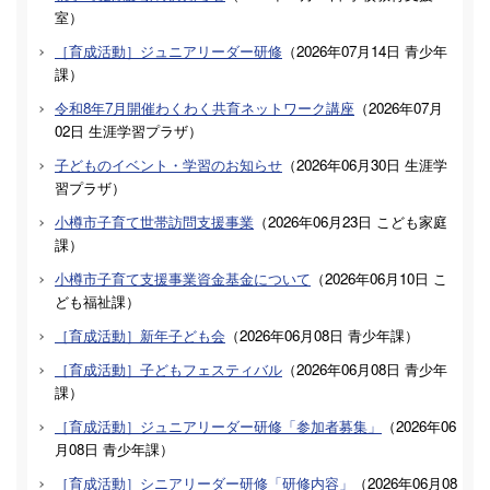
室
）
［育成活動］ジュニアリーダー研修
（
2026年07月14日
青少年
課
）
令和8年7月開催わくわく共育ネットワーク講座
（
2026年07月
02日
生涯学習プラザ
）
子どものイベント・学習のお知らせ
（
2026年06月30日
生涯学
習プラザ
）
小樽市子育て世帯訪問支援事業
（
2026年06月23日
こども家庭
課
）
小樽市子育て支援事業資金基金について
（
2026年06月10日
こ
ども福祉課
）
［育成活動］新年子ども会
（
2026年06月08日
青少年課
）
［育成活動］子どもフェスティバル
（
2026年06月08日
青少年
課
）
［育成活動］ジュニアリーダー研修「参加者募集」
（
2026年06
月08日
青少年課
）
［育成活動］シニアリーダー研修「研修内容」
（
2026年06月08