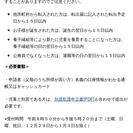
することがありますのでご注意ください。
他市町村から転入された方は、転出届に記入された転出予定
日から１５日以内
お子様が誕生された方は、誕生の翌日から１５日以内
養子縁組等により新たに児童を養育することになった方は、
養子縁組等の日の翌日から１５日以内
公務員でなくなった方は、退職等の日の翌日から１５日以内
＜必要書類＞
・申請者（父母のうち所得が高い方）名義の口座情報がわかる通
帳又はキャッシュカード
・児童と別居である方は、
別居監護申立書[PDF]
も合わせて提出が
必要です。
※受付時間 午前８時５０分から午後５時２０分まで（土曜、日
曜、祝日、１２月２９日から１月３日を除く）