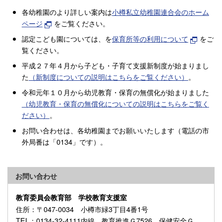
各幼稚園のより詳しい案内は
小樽私立幼稚園連合会のホーム
ページ
をご覧ください。
認定こども園については、を
保育所等の利用について
をご
覧ください。
平成２７年４月から子ども・子育て支援新制度が始まりまし
た
（新制度についての説明はこちらをご覧ください）
。
令和元年１０月から幼児教育・保育の無償化が始まりました
（幼児教育・保育の無償化についての説明はこちらをご覧く
ださい）
。
お問い合わせは、各幼稚園までお願いいたします（電話の市
外局番は「0134」です）。
お問い合わせ
教育委員会教育部 学校教育支援室
住所
：〒047-0034 小樽市緑3丁目4番1号
TEL
：0134-32-4111内線 教育推進Ｇ7526 保健安全Ｇ