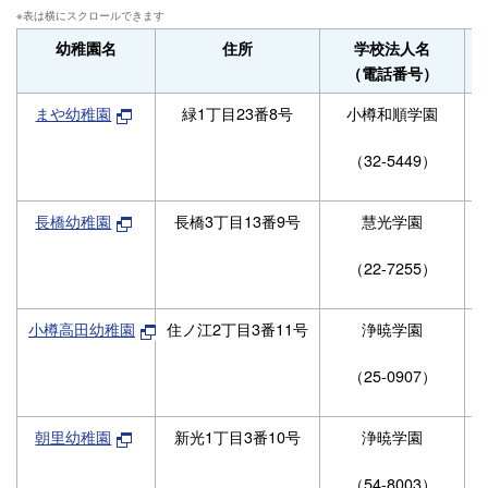
幼稚園名
住所
学校法人名
（電話番号）
まや幼稚園
緑1丁目23番8号
小樽和順学園
（32-5449）
長橋幼稚園
長橋3丁目13番9号
慧光学園
（22-7255）
小樽高田幼稚園
住ノ江2丁目3番11号
浄暁学園
（25‐0907）
朝里幼稚園
新光1丁目3番10号
浄暁学園
（54-8003）