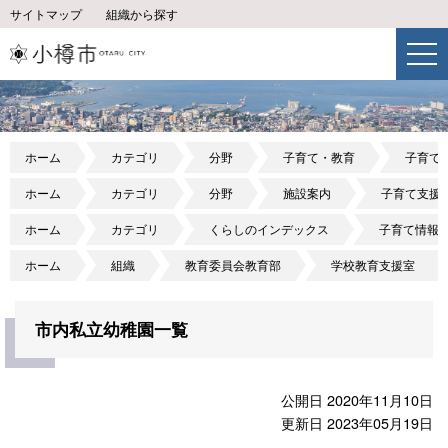
サイトマップ
組織から探す
ホーム
カテゴリ
分野
子育て・教育
子育て
ホーム
カテゴリ
分野
施設案内
子育て支援
ホーム
カテゴリ
くらしのインデックス
子育て情報
ホーム
組織
教育委員会教育部
学校教育支援室
市内私立幼稚園一覧
公開日 2020年11月10日
更新日 2023年05月19日