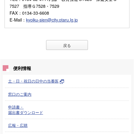
7527 指導Ｇ7528・7529
FAX
：0134-33-6608
E-Mail
：
kyoiku-sien@city.otaru.lg.jp
戻る
便利情報
土・日・祝日の日中の当番医
窓口のご案内
申請書・
届出書ダウンロード
広報・広聴