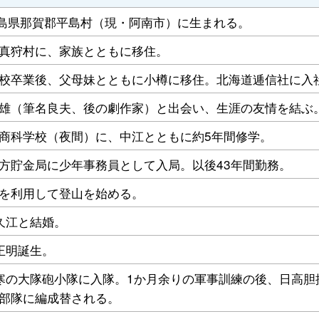
徳島県那賀郡平島村（現・阿南市）に生まれる。
真狩村に、家族とともに移住。
校卒業後、父母妹とともに小樽に移住。北海道逓信社に入
雄（筆名良夫、後の劇作家）と出会い、生涯の友情を結ぶ
商科学校（夜間）に、中江とともに約5年間修学。
方貯金局に少年事務員として入局。以後43年間勤務。
を利用して登山を始める。
久江と結婚。
正明誕生。
寒の大隊砲小隊に入隊。1か月余りの軍事訓練の後、日高胆
部隊に編成替される。