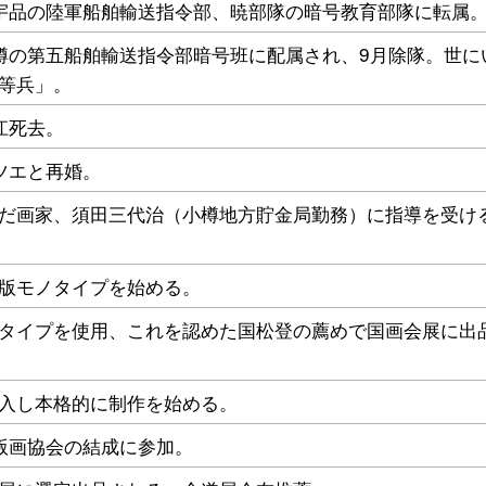
宇品の陸軍船舶輸送指令部、暁部隊の暗号教育部隊に転属
樽の第五船舶輸送指令部暗号班に配属され、9月除隊。世に
等兵」。
江死去。
ツエと再婚。
だ画家、須田三代治（小樽地方貯金局勤務）に指導を受け
版モノタイプを始める。
タイプを使用、これを認めた国松登の薦めで国画会展に出
入し本格的に制作を始める。
版画協会の結成に参加。