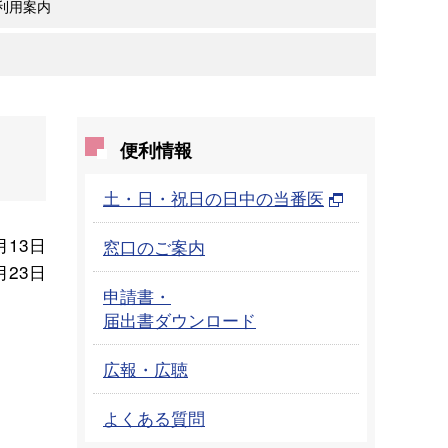
利用案内
便利情報
土・日・祝日の日中の当番医
月13日
窓口のご案内
月23日
申請書・
届出書ダウンロード
広報・広聴
よくある質問