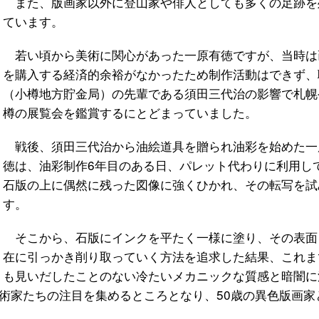
また、版画家以外に登山家や俳人としても多くの足跡を
ています。
若い頃から美術に関心があった一原有徳ですが、当時は
を購入する経済的余裕がなかったため制作活動はできず、
（小樽地方貯金局）の先輩である須田三代治の影響で札幌
樽の展覧会を鑑賞するにとどまっていました。
戦後、須田三代治から油絵道具を贈られ油彩を始めた一
徳は、油彩制作6年目のある日、パレット代わりに利用し
石版の上に偶然に残った図像に強くひかれ、その転写を試
す。
そこから、石版にインクを平たく一様に塗り、その表面
在に引っかき削り取っていく方法を追求した結果、これま
も見いだしたことのない冷たいメカニックな質感と暗闇に
術家たちの注目を集めるところとなり、50歳の異色版画家