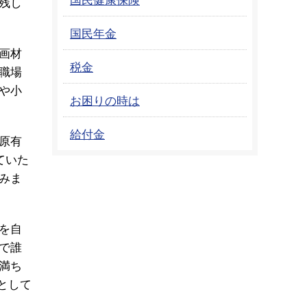
残し
国民年金
画材
税金
職場
や小
お困りの時は
給付金
原有
ていた
みま
を自
で誰
満ち
として