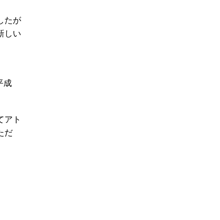
したが
新しい
、
平成
てアト
ただ