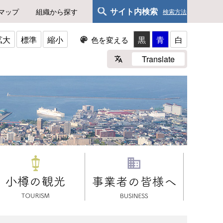
サイト内検索
マップ
組織から探す
検索方法
拡大
標準
縮小
黒
青
白
色を変える
Translate