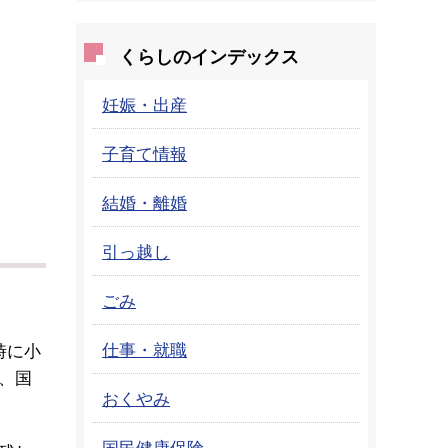
くらしのインデックス
妊娠・出産
子育て情報
結婚・離婚
引っ越し
ごみ
仕事・就職
時に小
、国
おくやみ
国民健康保険