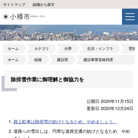
サイトマップ
組織から探す
ホーム
カテゴリ
分野
生活・インフラ
雪対
ホーム
組織
建設部
建設事業室維持課
除排雪作業に御理解と御協力を
公開日 2020年11月15日
更新日 2020年12月24日
路上駐車は除排雪の妨げとなるため、やめましょう。
道路への雪出しは、円滑な道路交通の妨げとなるため、やめ
ましょう。