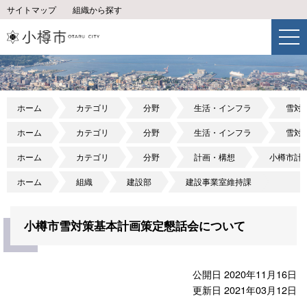
サイトマップ
組織から探す
ホーム
カテゴリ
分野
生活・インフラ
雪対
ホーム
カテゴリ
分野
生活・インフラ
雪対
ホーム
カテゴリ
分野
計画・構想
小樽市計
ホーム
組織
建設部
建設事業室維持課
小樽市雪対策基本計画策定懇話会について
公開日 2020年11月16日
更新日 2021年03月12日