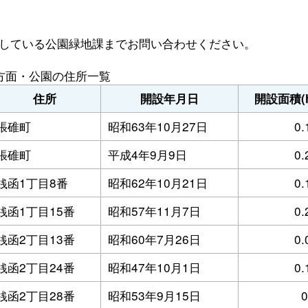
している公園緑地課までお問い合わせください。
方面・公園の住所一覧
住所
開設年月日
開設面積(h
張碓町
昭和63年10月27日
0.
張碓町
平成4年9月9日
0.
銭函1丁目8番
昭和62年10月21日
0.
銭函1丁目15番
昭和57年11月7日
0.
銭函2丁目13番
昭和60年7月26日
0.
銭函2丁目24番
昭和47年10月1日
0.
銭函2丁目28番
昭和53年9月15日
0