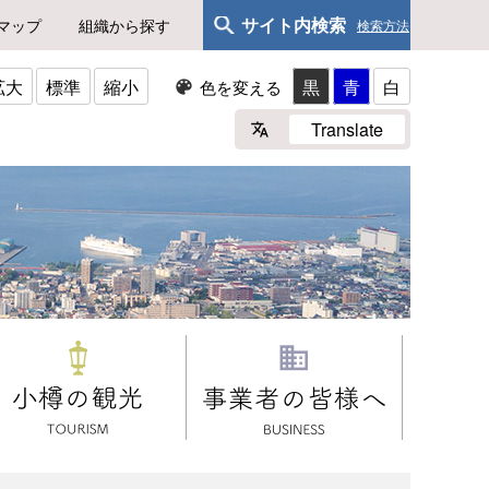
サイト内検索
マップ
組織から探す
検索方法
拡大
標準
縮小
黒
青
白
色を変える
Translate