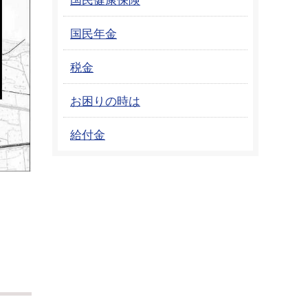
国民年金
税金
お困りの時は
給付金