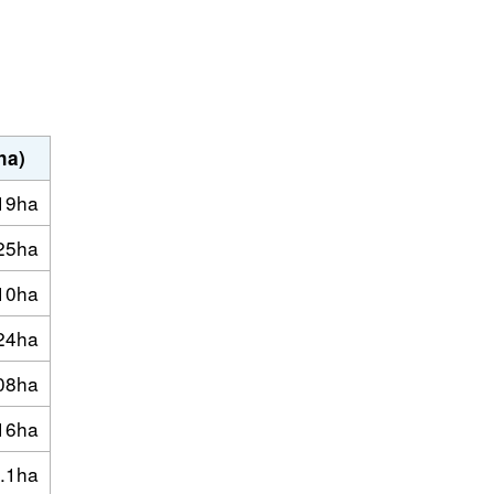
a)
19ha
25ha
10ha
24ha
08ha
16ha
.1ha