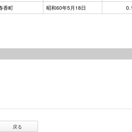
春香町
昭和60年5月18日
0.
戻る