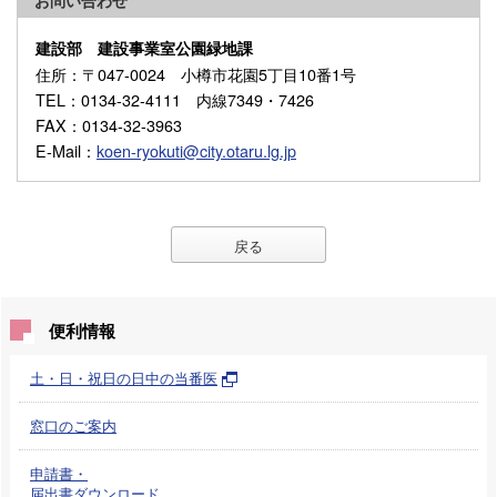
建設部 建設事業室公園緑地課
住所
：〒047-0024 小樽市花園5丁目10番1号
TEL
：0134-32-4111 内線7349・7426
FAX
：0134-32-3963
E-Mail
：
koen-ryokuti@city.otaru.lg.jp
戻る
便利情報
土・日・祝日の日中の当番医
窓口のご案内
申請書・
届出書ダウンロード