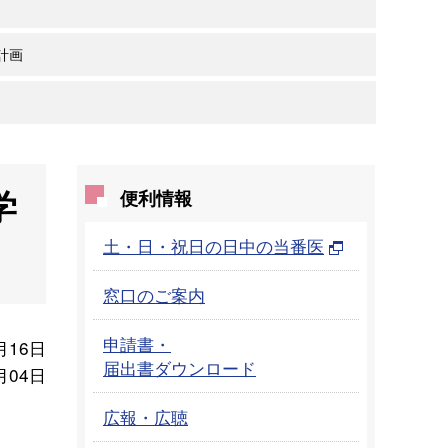
計画
学
便利情報
土・日・祝日の日中の当番医
窓口のご案内
申請書・
月16日
届出書ダウンロード
月04日
広報・広聴