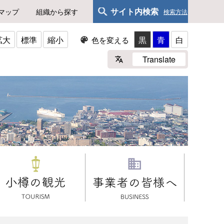
サイト内検索
マップ
組織から探す
検索方法
拡大
標準
縮小
黒
青
白
色を変える
Translate