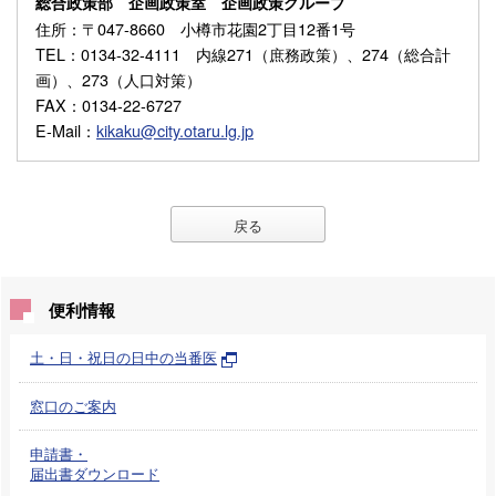
総合政策部 企画政策室 企画政策グループ
住所
：〒047-8660 小樽市花園2丁目12番1号
TEL
：0134-32-4111 内線271（庶務政策）、274（総合計
画）、273（人口対策）
FAX
：0134-22-6727
E-Mail
：
kikaku@city.otaru.lg.jp
戻る
便利情報
土・日・祝日の日中の当番医
窓口のご案内
申請書・
届出書ダウンロード