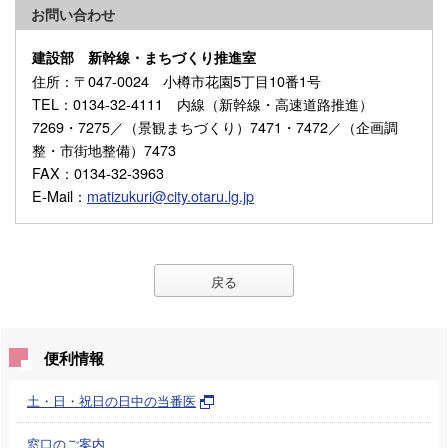
お問い合わせ
建設部 新幹線・まちづくり推進室
住所
：〒047-0024 小樽市花園5丁目10番1号
TEL
：0134-32-4111 内線（新幹線・高速道路推進）
7269・7275／（景観まちづくり）7471・7472／（企画調
整・市街地整備）7473
FAX
：0134-32-3963
E-Mail
：
matizukuri@city.otaru.lg.jp
戻る
便利情報
土・日・祝日の日中の当番医
窓口のご案内