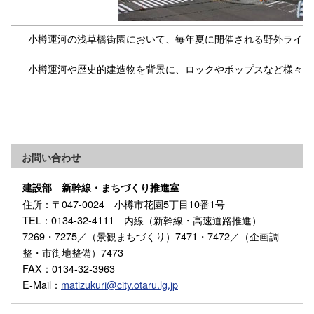
小樽運河の浅草橋街園において、毎年夏に開催される野外ライブイ
小樽運河や歴史的建造物を背景に、ロックやポップスなど様々な
お問い合わせ
建設部 新幹線・まちづくり推進室
住所
：〒047-0024 小樽市花園5丁目10番1号
TEL
：0134-32-4111 内線（新幹線・高速道路推進）
7269・7275／（景観まちづくり）7471・7472／（企画調
整・市街地整備）7473
FAX
：0134-32-3963
E-Mail
：
matizukuri@city.otaru.lg.jp