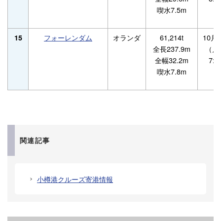
喫水7.5m
フォーレンダム
オランダ
61,214t
10月
15
全長237.9m
（月
全幅32.2m
7:0
喫水7.8m
関連記事
小樽港クルーズ寄港情報