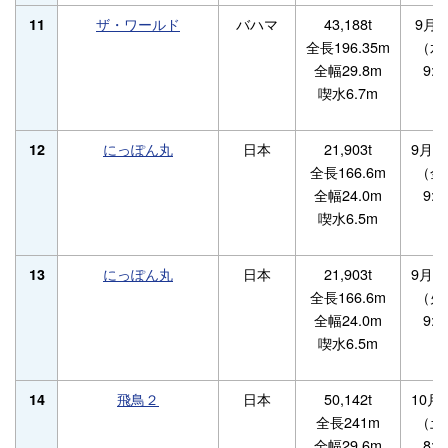
ザ・ワールド
バハマ
43,188t
9月9
11
全長196.35m
（水
全幅29.8m
9:0
喫水6.7m
にっぽん丸
日本
21,903t
9月1
12
全長166.6m
（金
全幅24.0m
9:0
喫水6.5m
にっぽん丸
日本
21,903t
9月1
13
全長166.6m
（火
全幅24.0m
9:0
喫水6.5m
飛鳥２
日本
50,142t
10月
14
全長241m
（土
全幅29.6m
8:0