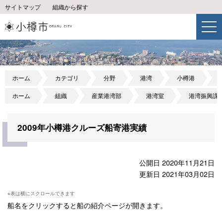
サイトマップ
組織から探す
ホーム
カテゴリ
分野
港湾
小樽港
ホーム
組織
産業港湾部
港湾室
港湾振興課
2009年小樽港クルーズ船寄港実績
公開日 2020年11月21日
更新日 2021年03月02日
船名をクリックすると船の紹介ページが開きます。