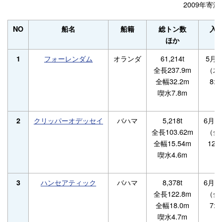
2009年寄
NO
船名
船籍
総トン数
入
ほか
フォーレンダム
オランダ
61,214t
5月7
1
全長237.9m
（木
全幅32.2m
8:0
喫水7.8m
クリッパーオデッセイ
バハマ
5,218t
6月1
2
全長103.62m
（金
全幅15.54m
12:0
喫水4.6m
ハンセアティック
バハマ
8,378t
6月2
3
全長122.8m
（金
全幅18.0m
7:1
喫水4.7m