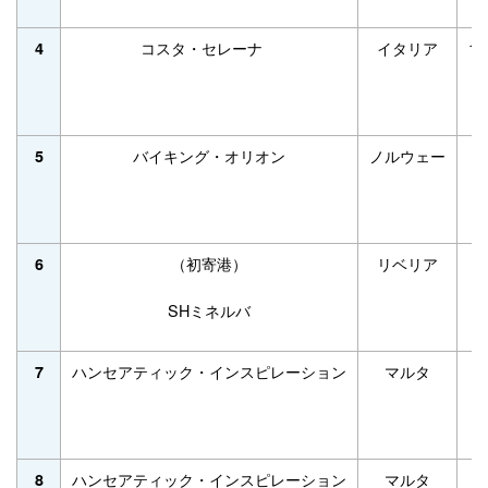
コスタ・セレーナ
イタリア
11
4
バイキング・オリオン
ノルウェー
47
5
（初寄港）
リベリア
10
6
SHミネルバ
ハンセアティック・インスピレーション
マルタ
15
7
ハンセアティック・インスピレーション
マルタ
15
8