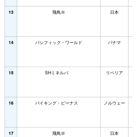
飛鳥Ⅲ
日本
52
13
パシフィック・ワールド
パナマ
77
14
SHミネルバ
リベリア
10
15
バイキング・ビーナス
ノルウェー
47
16
飛鳥Ⅲ
日本
52
17