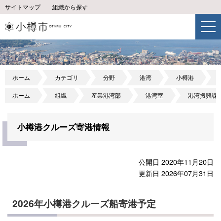
サイトマップ
組織から探す
ホーム
カテゴリ
分野
港湾
小樽港
ホーム
組織
産業港湾部
港湾室
港湾振興課
小樽港クルーズ寄港情報
公開日 2020年11月20日
更新日 2026年07月31日
2026
年小樽港クルーズ船寄港予定