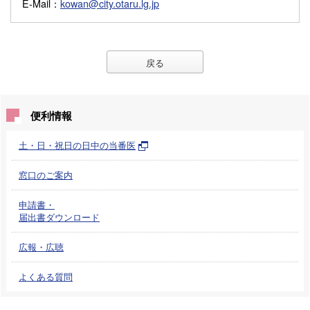
E-Mail
：
kowan@city.otaru.lg.jp
戻る
便利情報
土・日・祝日の日中の当番医
窓口のご案内
申請書・
届出書ダウンロード
広報・広聴
よくある質問