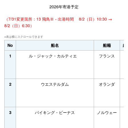
2026年寄港予定
（7/31変更箇所：13 飛鳥Ⅲ - 出港時間 8/2（日）10:30 →
8/2（日）6:30）
No
船名
船籍
総
ル・ジャック・カルティエ
フランス
9
1
ウエステルダム
オランダ
82
2
バイキング・ビーナス
ノルウェー
47
3