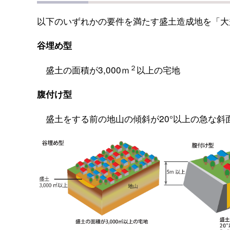
以下のいずれかの要件を満たす盛土造成地を「大
谷埋め型
２
盛土の面積が3,000ｍ
以上の宅地
腹付け型
盛土をする前の地山の傾斜が20°以上の急な斜