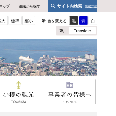
サイト内検索
マップ
組織から探す
検索方法
拡大
標準
縮小
黒
青
白
色を変える
Translate