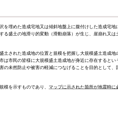
沢を埋めた造成宅地又は傾斜地盤上に腹付けした造成宅地
する盛土の地滑り的変動（滑動崩落）が生じ、崖崩れ又は
盛土された造成地の位置と規模を把握し大規模盛土造成地
市は市民の皆様に大規模盛土造成地が身近に存在するとい
害の未然防止や被害の軽減につなげることを目的として、
規模を示すものであり、
マップに示された箇所が地震時に