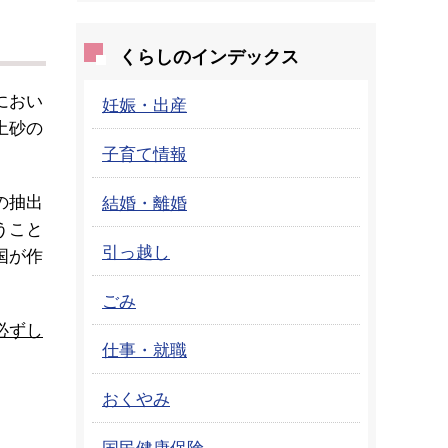
くらしのインデックス
におい
妊娠・出産
土砂の
子育て情報
の抽出
結婚・離婚
うこと
引っ越し
国が作
ごみ
必ずし
仕事・就職
おくやみ
国民健康保険