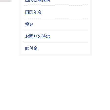
国民年金
税金
お困りの時は
給付金