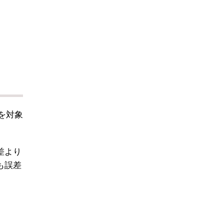
を対象
差より
も誤差