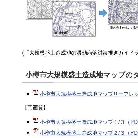
(「大規模盛土造成地の滑動崩落対策推進ガイド
小樽市大規模盛土造成地マップの
小樽市大規模盛土造成地マップリーフレット[
【高画質】
小樽市大規模盛土造成地マップ１/３（PDF
小樽市大規模盛土造成地マップ２/３（PDF1