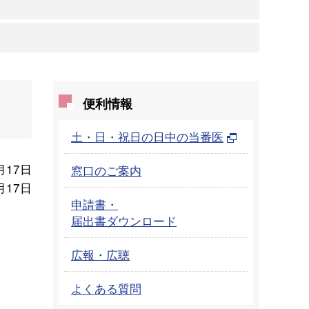
。
便利情報
土・日・祝日の日中の当番医
月17日
窓口のご案内
月17日
申請書・
届出書ダウンロード
広報・広聴
よくある質問