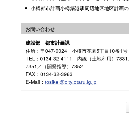
小樽都市計画小樽築港駅周辺地区地区計画の
お問い合わせ
建設部 都市計画課
住所
：〒047-0024 小樽市花園5丁目10番1号
TEL
：0134-32-4111 内線（土地利用）7
7351／（開発指導）7352
FAX
：0134-32-3963
E-Mail
：
tosikei@city.otaru.lg.jp