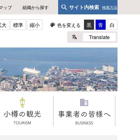
サイト内検索
マップ
組織から探す
検索方法
拡大
標準
縮小
黒
青
白
色を変える
Translate