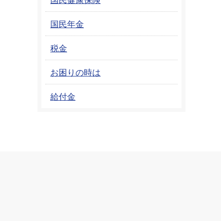
国民年金
税金
お困りの時は
給付金