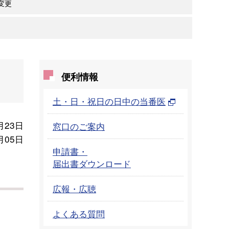
変更
便利情報
土・日・祝日の日中の当番医
月23日
窓口のご案内
月05日
申請書・
届出書ダウンロード
広報・広聴
よくある質問