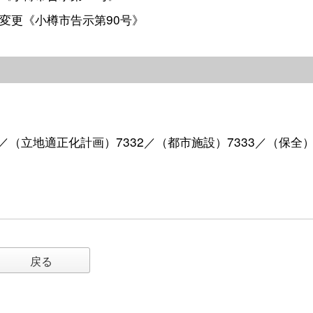
変更《小樽市告示第90号》
331／（立地適正化計画）7332／（都市施設）7333／（保全
戻る