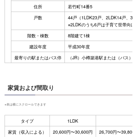
住所
若竹町14番5
戸数
44戸（1LDK23戸、2LDK14戸、3L
※2LDKのうち6戸は子育て世帯向け
階数・棟数
8階建て1棟
建設年度
平成30年度
最寄りの駅またはバス停
（JR）小樽築港駅または（バス）
家賃および間取り
タイプ
1LDK
家賃（収入による）
20,600円〜30,600円
26,700円〜39,80