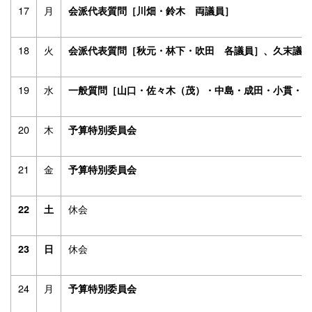
17
月
会派代表質問［川畑・鈴木 両議員］
18
火
会派代表質問［秋元・林下・吹田 各議員］、久末議員
19
水
一般質問［山口・佐々木（茂）・中島・成田・小貫・
20
木
予算特別委員会
21
金
予算特別委員会
休会
22
土
休会
23
日
24
月
予算特別委員会