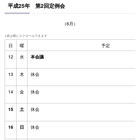
平成25年 第2回定例会
（6月）
日
曜
予定
12
水
本会議
13
木
休会
14
金
休会
休会
15
土
休会
16
日