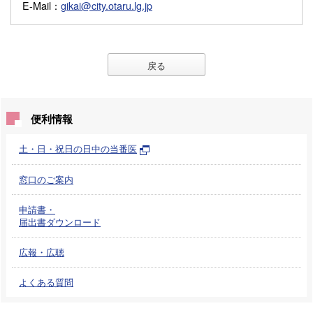
E-Mail
：
gikai@city.otaru.lg.jp
戻る
便利情報
土・日・祝日の日中の当番医
窓口のご案内
申請書・
届出書ダウンロード
広報・広聴
よくある質問