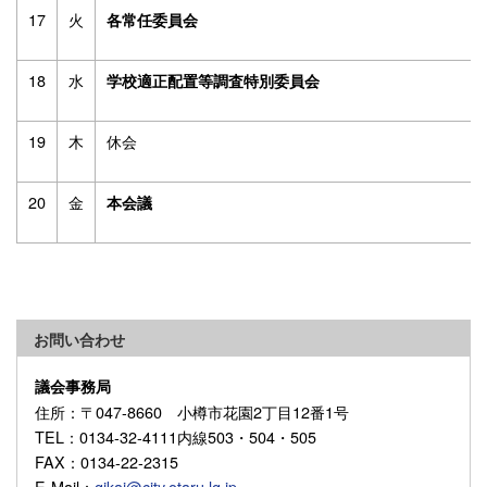
17
火
各常任委員会
18
水
学校適正配置等調査特別委員会
19
木
休会
20
金
本会議
お問い合わせ
議会事務局
住所
：〒047-8660 小樽市花園2丁目12番1号
TEL
：0134-32-4111内線503・504・505
FAX
：0134-22-2315
E-Mail
：
gikai@city.otaru.lg.jp