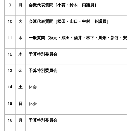
9
月
会派代表質問［小貫・鈴木 両議員］
10
火
会派代表質問［松田・山口・中村 各議員］
11
水
一般質問［秋元・成田・酒井・林下・川畑・新谷・安斎
12
木
予算特別委員会
13
金
予算特別委員会
休会
14
土
休会
15
日
16
月
予算特別委員会