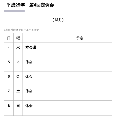
平成25年 第4回定例会
（12月）
日
曜
予定
4
水
本会議
5
木
休会
6
金
休会
休会
7
土
休会
8
日