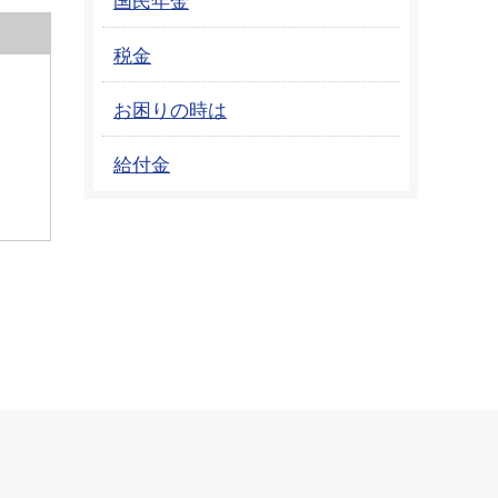
税金
お困りの時は
給付金