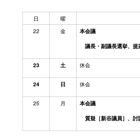
日
曜
22
金
本会議
議長・副議長選挙、提
休会
23
土
休会
24
日
25
月
本会議
質疑［新谷議員］、討