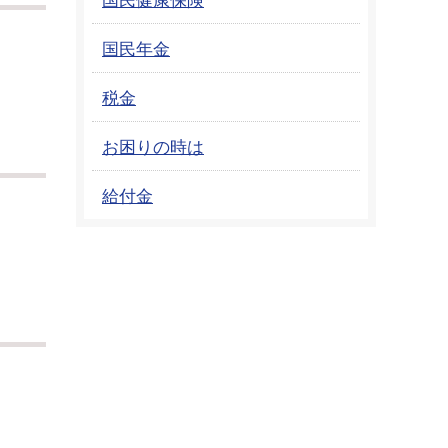
国民年金
税金
お困りの時は
給付金