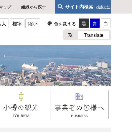
サイト内検索
マップ
組織から探す
検索方法
拡大
標準
縮小
黒
青
白
色を変える
Translate