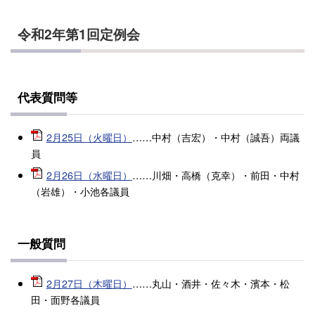
令和2年第1回定例会
代表質問等
2月25日（火曜日）
……中村（吉宏）・中村（誠吾）両議
員
2月26日（水曜日）
……川畑・高橋（克幸）・前田・中村
（岩雄）・小池各議員
一般質問
2月27日（木曜日）
……丸山・酒井・佐々木・濱本・松
田・面野各議員