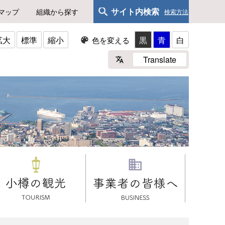
サイト内検索
マップ
組織から探す
検索方法
拡大
標準
縮小
黒
青
白
色を変える
Translate