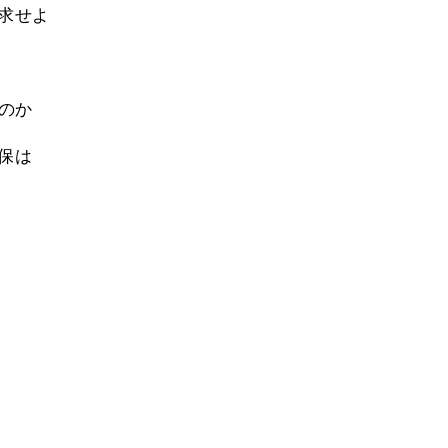
求せよ
のか
保は