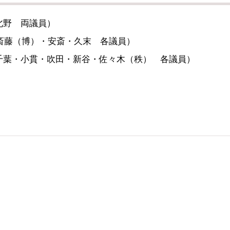
本・北野 両議員）
高橋・斎藤（博）・安斎・久末 各議員）
（山田・千葉・小貫・吹田・新谷・佐々木（秩） 各議員）