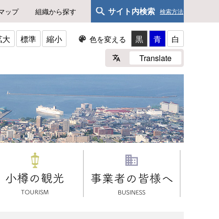
サイト内検索
マップ
組織から探す
検索方法
拡大
標準
縮小
黒
青
白
色を変える
Translate