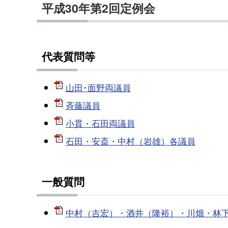
平成30年第2回定例会
代表質問等
山田･面野両議員
斉藤議員
小貫・石田両議員
石田・安斎・中村（岩雄）各議員
一般質問
中村（吉宏）・酒井（隆裕）・川畑・林