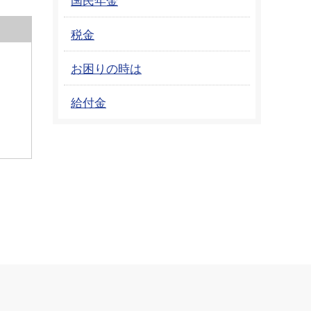
税金
お困りの時は
給付金