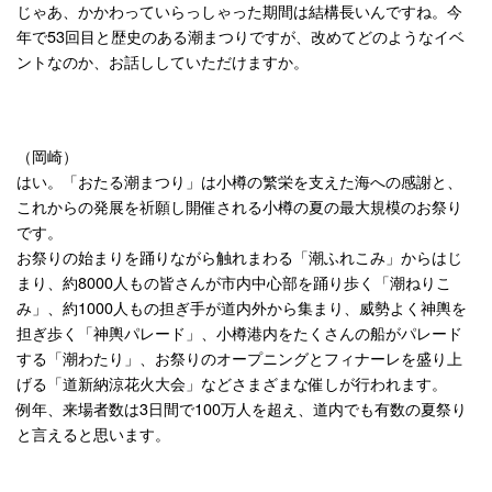
じゃあ、かかわっていらっしゃった期間は結構長いんですね。今
年で53回目と歴史のある潮まつりですが、改めてどのようなイベ
ントなのか、お話ししていただけますか。
（岡崎）
はい。「おたる潮まつり」は小樽の繁栄を支えた海への感謝と、
これからの発展を祈願し開催される小樽の夏の最大規模のお祭り
です。
お祭りの始まりを踊りながら触れまわる「潮ふれこみ」からはじ
まり、約8000人もの皆さんが市内中心部を踊り歩く「潮ねりこ
み」、約1000人もの担ぎ手が道内外から集まり、威勢よく神輿を
担ぎ歩く「神輿パレード」、小樽港内をたくさんの船がパレード
する「潮わたり」、お祭りのオープニングとフィナーレを盛り上
げる「道新納涼花火大会」などさまざまな催しが行われます。
例年、来場者数は3日間で100万人を超え、道内でも有数の夏祭り
と言えると思います。