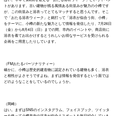
トがあります。古い建物が残る風情ある街並みが魅力の小樽です
が、この街並みと浴衣ってとてもマッチすると思うんです。そこ
で「おたる浴衣ウィーク」と銘打って「浴衣が似合う街、小樽」
をテーマに、小樽の新たな魅力として情報を発信したり、7月26日
（金）から8月4日（日）までの間、市内のイベントや、商店街に
浴衣を着てお出かけするとうれしいお得なサービスを受けられる
企画をご用意したりしています。
（FMおたるパーソナリティー）
確かに、小樽は歴史的建造物に認定されている建物も多く、浴衣
と相性がよさそうですよね。まずは情報を発信するという面では
どのようなことをしているのでしょうか。
（岡崎）
はい。まずはSNSのインスタグラム、フェイスブック、ツイッタ
ーを使って小樽市内の浴衣が似合うスポットを毎日紹介していま