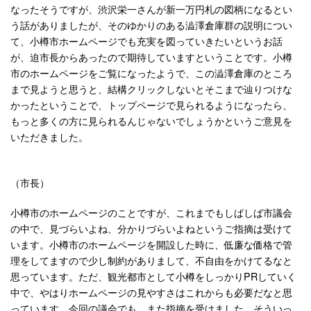
なったそうですが、渋沢栄一さんが新一万円札の図柄になるとい
う話がありましたが、そのゆかりのある澁澤倉庫群の説明につい
て、小樽市ホームページでも充実を図っていきたいというお話
が、迫市長からあったので期待していますということです。小樽
市のホームページをご覧になったようで、この澁澤倉庫のところ
まで見ようと思うと、結構クリックしないとそこまで辿りつけな
かったということで、トップページで見られるようになったら、
もっと多くの方に見られるんじゃないでしょうかというご意見を
いただきました。
（市長）
小樽市のホームページのことですが、これまでもしばしば市議会
の中で、見づらいよね、分かりづらいよねというご指摘は受けて
います。小樽市のホームページを開設した時に、低廉な価格で管
理をしてますので少し制約がありまして、不自由をかけてるなと
思っています。ただ、観光都市として小樽をしっかりPRしていく
中で、やはりホームページの見やすさはこれからも必要だなと思
っています。今回の議会でも、また指摘を受けました。そういっ