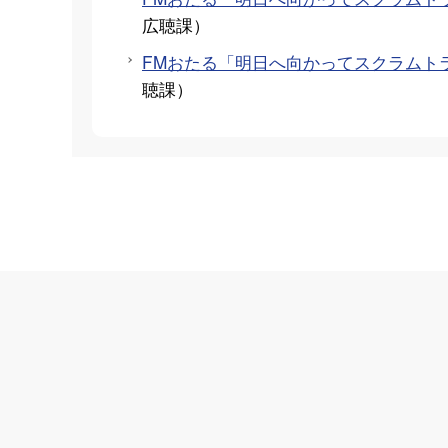
広聴課
）
FMおたる「明日へ向かってスクラムトラ
聴課
）