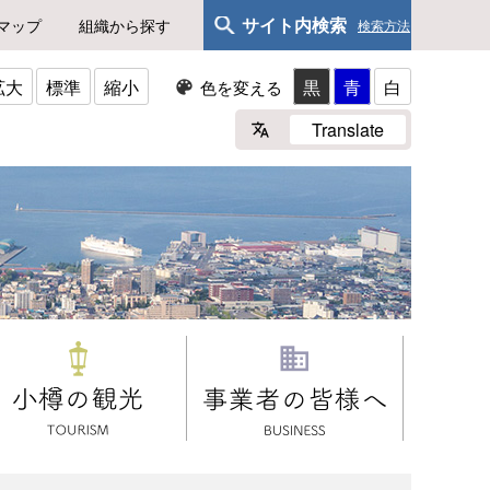
サイト内検索
マップ
組織から探す
検索方法
拡大
標準
縮小
黒
青
白
色を変える
Translate