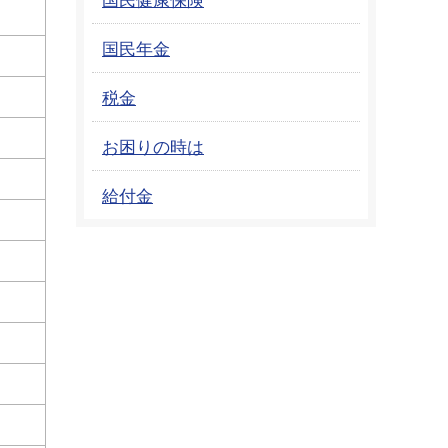
国民年金
税金
お困りの時は
給付金