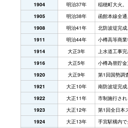
明治37年
稲穂町大火。
1904
明治38年
函館本線全通
1905
明治41年
北防波堤完成
1908
明治44年
小樽高等商業
1911
大正3年
上水道工事完
1914
大正5年
小樽為替貯金
1916
大正9年
第1回国勢調査
1920
大正10年
南防波堤完成
1921
大正11年
市制施行され
1922
大正12年
第1回全日本
1923
大正13年
手宮駅構内で
1924