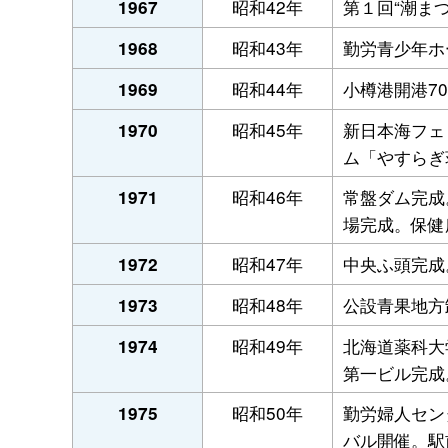
昭和42年
第１回“潮ま
1967
昭和43年
勤労青少年ホ
1968
昭和44年
小樽港開港7
1969
昭和45年
新日本海フェ
1970
ム「やすらぎ
昭和46年
常盤ダム完成
1971
場完成。保健
昭和47年
中央ふ頭完成
1972
昭和48年
公設青果地方
1973
昭和49年
北海道薬科大
1974
第一ビル完成
昭和50年
勤労婦人セン
1975
バル開催。駅