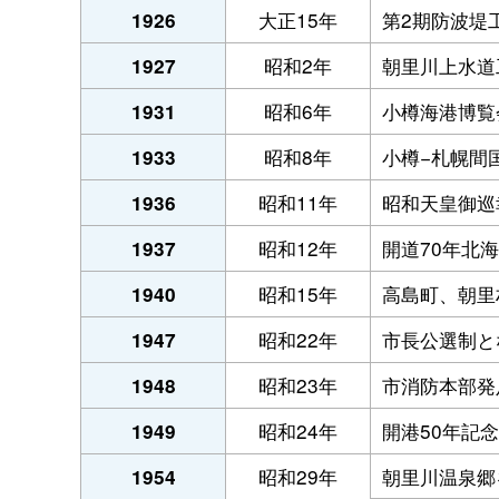
大正15年
第2期防波堤
1926
昭和2年
朝里川上水道
1927
昭和6年
小樽海港博覧
1931
昭和8年
小樽−札幌間
1933
昭和11年
昭和天皇御巡
1936
昭和12年
開道70年北
1937
昭和15年
高島町、朝里
1940
昭和22年
市長公選制と
1947
昭和23年
市消防本部発
1948
昭和24年
開港50年記念
1949
昭和29年
朝里川温泉郷
1954