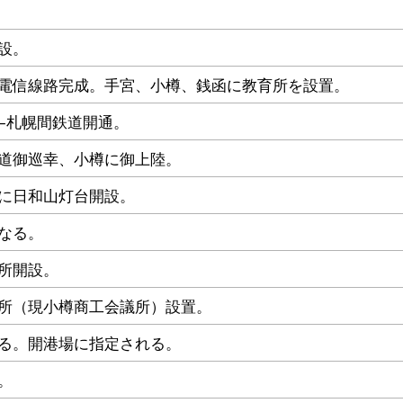
設。
電信線路完成。手宮、小樽、銭函に教育所を設置。
−札幌間鉄道開通。
道御巡幸、小樽に御上陸。
に日和山灯台開設。
なる。
所開設。
所（現小樽商工会議所）設置。
る。開港場に指定される。
。