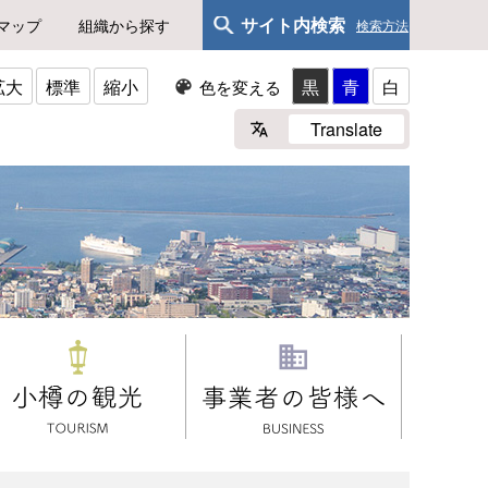
サイト内検索
マップ
組織から探す
検索方法
拡大
標準
縮小
黒
青
白
色を変える
Translate