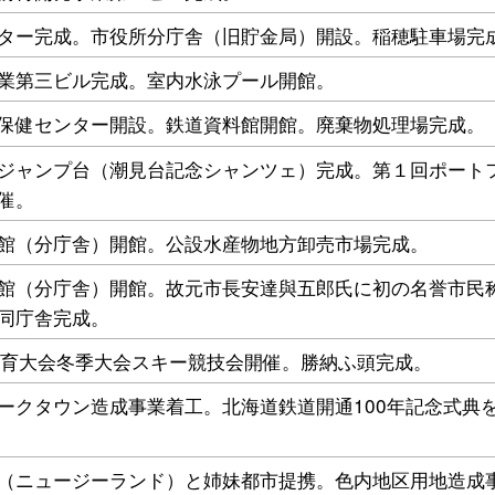
ター完成。市役所分庁舎（旧貯金局）開設。稲穂駐車場完
業第三ビル完成。室内水泳プール開館。
保健センター開設。鉄道資料館開館。廃棄物処理場完成。
ジャンプ台（潮見台記念シャンツェ）完成。第１回ポート
催。
館（分庁舎）開館。公設水産物地方卸売市場完成。
館（分庁舎）開館。故元市長安達與五郎氏に初の名誉市民
同庁舎完成。
体育大会冬季大会スキー競技会開催。勝納ふ頭完成。
ークタウン造成事業着工。北海道鉄道開通100年記念式典
（ニュージーランド）と姉妹都市提携。色内地区用地造成