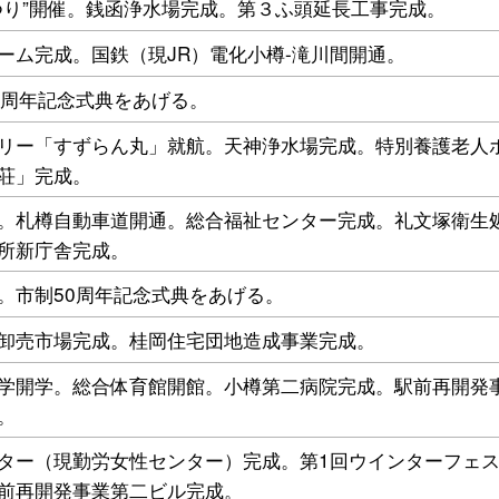
つり”開催。銭函浄水場完成。第３ふ頭延長工事完成。
ーム完成。国鉄（現JR）電化小樽-滝川間開通。
0周年記念式典をあげる。
リー「すずらん丸」就航。天神浄水場完成。特別養護老人
荘」完成。
。札樽自動車道開通。総合福祉センター完成。礼文塚衛生
所新庁舎完成。
。市制50周年記念式典をあげる。
卸売市場完成。桂岡住宅団地造成事業完成。
学開学。総合体育館開館。小樽第二病院完成。駅前再開発
。
ター（現勤労女性センター）完成。第1回ウインターフェ
前再開発事業第二ビル完成。