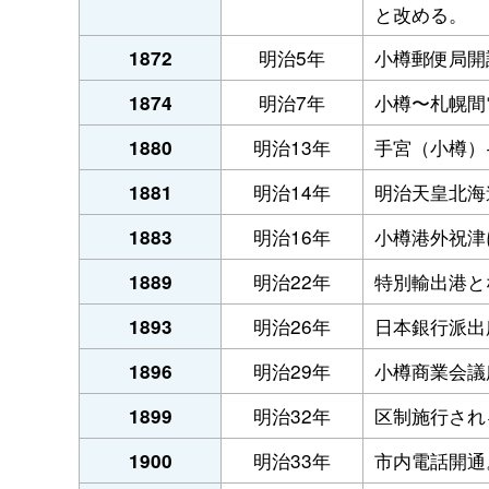
と改める。
明治5年
小樽郵便局開
1872
明治7年
小樽〜札幌間
1874
明治13年
手宮（小樽）
1880
明治14年
明治天皇北海
1881
明治16年
小樽港外祝津
1883
明治22年
特別輸出港と
1889
明治26年
日本銀行派出
1893
明治29年
小樽商業会議
1896
明治32年
区制施行され
1899
明治33年
市内電話開通
1900