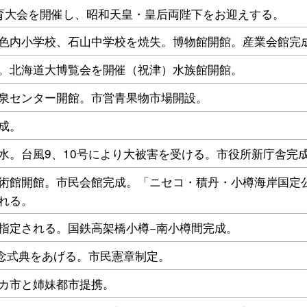
育大会を開催し、昭和天皇・皇后両陛下をお迎えする。
色内小学校、石山中学校を焼失。博物館開館。産業会館完
。北海道大博覧会を開催（祝津）水族館開館。
泉センター開館。市営青果物市場開設。
成。
水。台風9、10号により大被害を受ける。市役所新庁舎完
術館開館。市民会館完成。「ニセコ・積丹・小樽海岸国定
れる。
指定される。国鉄高架橋小樽−南小樽間完成。
記念式典をあげる。市民憲章制定。
カ市と姉妹都市提携。