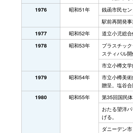
昭和51年
銭函市民セン
1976
駅前再開発事
昭和52年
道立小児総合
1977
昭和53年
プラスチック
1978
スティバル開
市立小樽文学
昭和54年
市立小樽美術
1979
贈呈。塩谷合
昭和55年
第35回国民
1980
おたる望洋パ
げる。
ダニーデン市