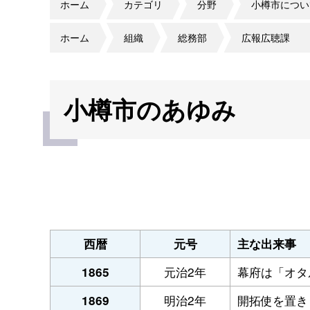
ホーム
カテゴリ
分野
小樽市につい
ホーム
組織
総務部
広報広聴課
小樽市のあゆみ
西暦
元号
主な出来事
元治2年
幕府は「オタ
1865
明治2年
開拓使を置き
1869