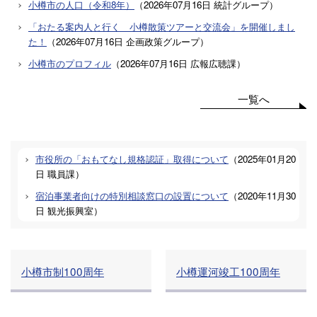
小樽市の人口（令和8年）
（
2026年07月16日
統計グループ
）
「おたる案内人と行く 小樽散策ツアーと交流会」を開催しまし
た！
（
2026年07月16日
企画政策グループ
）
小樽市のプロフィル
（
2026年07月16日
広報広聴課
）
一覧へ
市役所の「おもてなし規格認証」取得について
（
2025年01月20
日
職員課
）
宿泊事業者向けの特別相談窓口の設置について
（
2020年11月30
日
観光振興室
）
小樽市制100周年
小樽運河竣工100周年