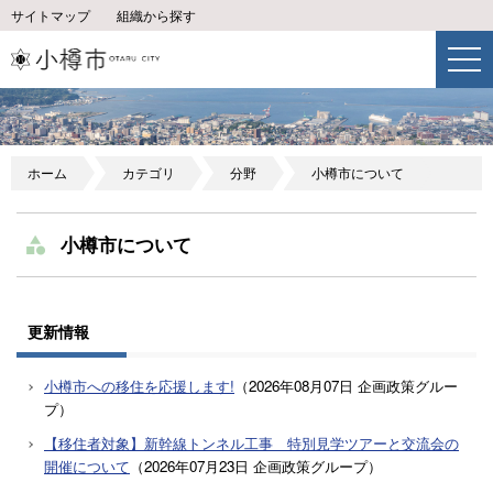
サイトマップ
組織から探す
ホーム
カテゴリ
分野
小樽市について
小樽市について
更新情報
小樽市への移住を応援します!
（
2026年08月07日
企画政策グルー
プ
）
【移住者対象】新幹線トンネル工事 特別見学ツアーと交流会の
開催について
（
2026年07月23日
企画政策グループ
）