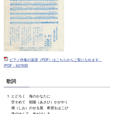
ピアノ伴奏の楽譜（PDF）はこちらからご覧になれます。
[PDF：637KB]
歌詞
とどろく 海のかなたに
空そめて 朝陽（あさひ）かがやく
潮（しお）のせる風 希望をはこび
港のゆくて 光がはしる