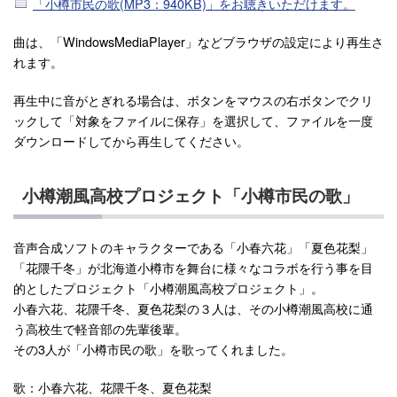
「小樽市民の歌(MP3：940KB)」をお聴きいただけます。
曲は、「WindowsMediaPlayer」などブラウザの設定により再生さ
れます。
再生中に音がとぎれる場合は、ボタンをマウスの右ボタンでクリ
ックして「対象をファイルに保存」を選択して、ファイルを一度
ダウンロードしてから再生してください。
小樽潮風高校プロジェクト「小樽市民の歌」
音声合成ソフトのキャラクターである「小春六花」「夏色花梨」
「花隈千冬」が北海道小樽市を舞台に様々なコラボを行う事を目
的としたプロジェクト「小樽潮風高校プロジェクト」。
小春六花、花隈千冬、夏色花梨の３人は、その小樽潮風高校に通
う高校生で軽音部の先輩後輩。
その3人が「小樽市民の歌」を歌ってくれました。
歌：小春六花、花隈千冬、夏色花梨