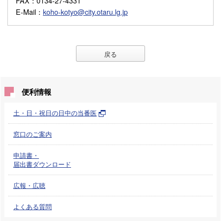
FAX
：0134-27-4331
E-Mail
：
koho-kotyo@city.otaru.lg.jp
戻る
便利情報
土・日・祝日の日中の当番医
窓口のご案内
申請書・
届出書ダウンロード
広報・広聴
よくある質問