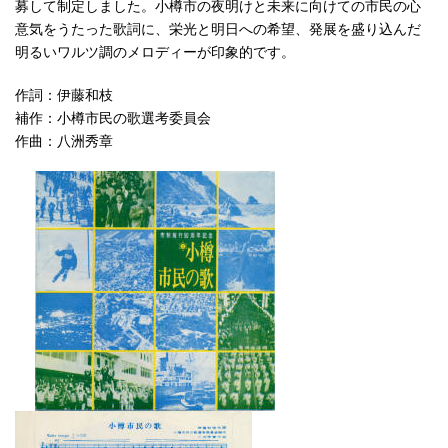
募して制定しました。小樽市の夜明けと未来に向けての市民の心
意気をうたった歌詞に、栄光と明日への希望、発展を盛り込んだ
明るいワルツ調のメロディーが印象的です。
作詞：伊藤和枝
補作：小樽市民の歌選考委員会
作曲：八洲秀章