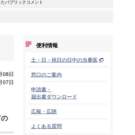
したパブリックコメント
便利情報
土・日・祝日の日中の当番医
月08日
窓口のご案内
月07日
申請書・
届出書ダウンロード
広報・広聴
市の
よくある質問