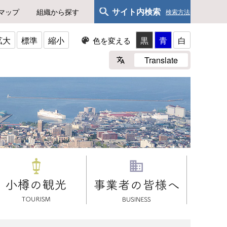
サイト内検索
マップ
組織から探す
検索方法
拡大
標準
縮小
黒
青
白
色を変える
Translate