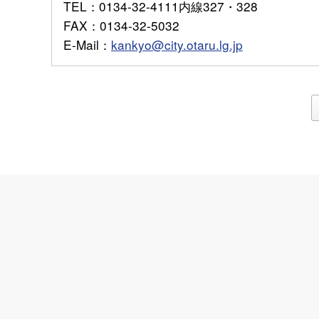
TEL
：0134-32-4111内線327・328
FAX
：0134-32-5032
E-Mail
：
kankyo@city.otaru.lg.jp