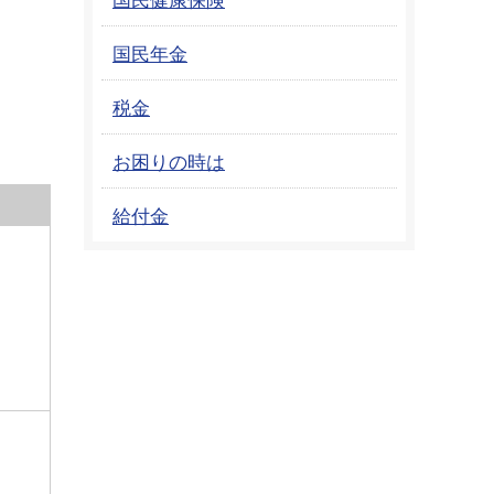
国民年金
税金
お困りの時は
給付金