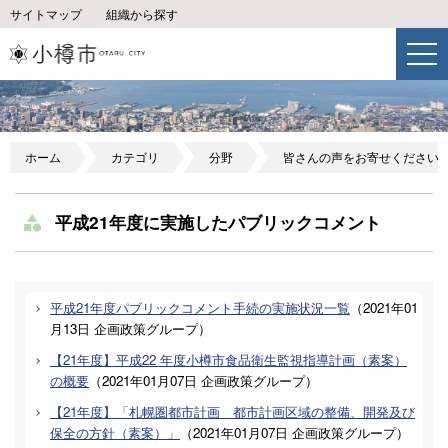
サイトマップ
組織から探す
ホーム
カテゴリ
分野
皆さんの声をお寄せください
平成21年度に実施したパブリックコメント
平成21年度パブリックコメント手続の実施状況一覧
（
2021年01
月13日
企画政策グループ
）
【21年度】平成22 年度小樽市食品衛生監視指導計画（素案）
の概要
（
2021年01月07日
企画政策グループ
）
【21年度】「札幌圏都市計画 都市計画区域の整備、開発及び
保全の方針（素案）」
（
2021年01月07日
企画政策グループ
）