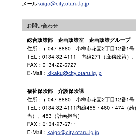
メール
kaigo@city.otaru.lg.jp
お問い合わせ
総合政策部 企画政策室 企画政策グループ
住所
：〒047-8660 小樽市花園2丁目12番1号
TEL
：0134-32-4111 内線271（庶務政策
FAX
：0134-22-6727
E-Mail
：
kikaku@city.otaru.lg.jp
福祉保険部 介護保険課
住所
：〒047-8660 小樽市花園2丁目12番1号
TEL
：0134-32-4111内線455・460・4
当）、453（計画担当）
FAX
：0134-27-6711
E-Mail
：
kaigo@city.otaru.lg.jp