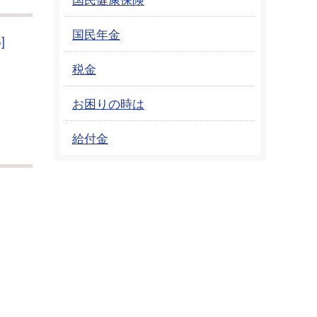
国民年金
]
税金
お困りの時は
給付金