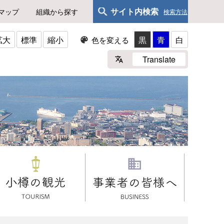
サイト内検索
マップ
組織から探す
検索方法
拡大
標準
縮小
黒
青
白
色を変える
Translate