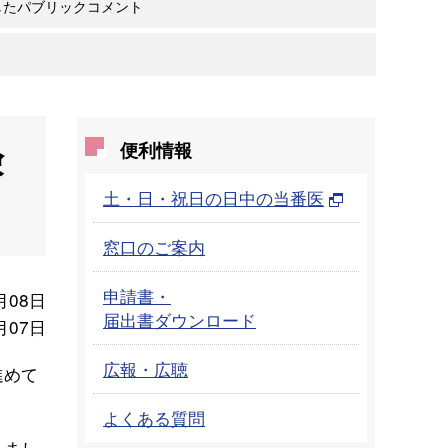
したパブリックコメント
険
便利情報
土・日・祝日の日中の当番医
窓口のご案内
申請書・
月08日
届出書ダウンロード
月07日
広報・広聴
進めて
よくある質問
りまし