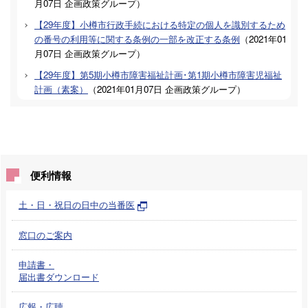
月07日
企画政策グループ
）
【29年度】小樽市行政手続における特定の個人を識別するため
の番号の利用等に関する条例の一部を改正する条例
（
2021年01
月07日
企画政策グループ
）
【29年度】第5期小樽市障害福祉計画･第1期小樽市障害児福祉
計画（素案）
（
2021年01月07日
企画政策グループ
）
便利情報
土・日・祝日の日中の当番医
窓口のご案内
申請書・
届出書ダウンロード
広報・広聴