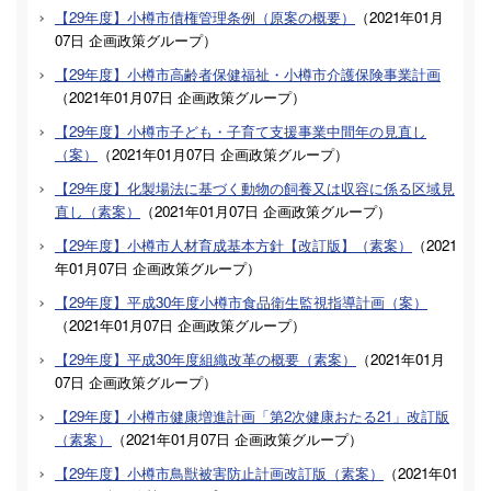
【29年度】小樽市債権管理条例（原案の概要）
（
2021年01月
07日
企画政策グループ
）
【29年度】小樽市高齢者保健福祉・小樽市介護保険事業計画
（
2021年01月07日
企画政策グループ
）
【29年度】小樽市子ども・子育て支援事業中間年の見直し
（案）
（
2021年01月07日
企画政策グループ
）
【29年度】化製場法に基づく動物の飼養又は収容に係る区域見
直し（素案）
（
2021年01月07日
企画政策グループ
）
【29年度】小樽市人材育成基本方針【改訂版】（素案）
（
2021
年01月07日
企画政策グループ
）
【29年度】平成30年度小樽市食品衛生監視指導計画（案）
（
2021年01月07日
企画政策グループ
）
【29年度】平成30年度組織改革の概要（素案）
（
2021年01月
07日
企画政策グループ
）
【29年度】小樽市健康増進計画「第2次健康おたる21」改訂版
（素案）
（
2021年01月07日
企画政策グループ
）
【29年度】小樽市鳥獣被害防止計画改訂版（素案）
（
2021年01