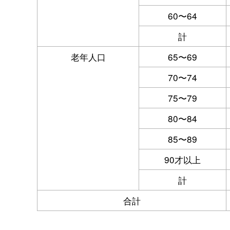
60〜64
計
老年人口
65〜69
70〜74
75〜79
80〜84
85〜89
90才以上
計
合計