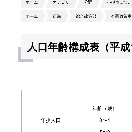
ホーム
カテゴリ
分野
小樽市につい
ホーム
組織
総合政策部
企画政策室
人口年齢構成表（平成1
年齢（歳）
年少人口
0〜4
5〜9