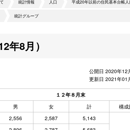
て
統計情報
人口
平成20年以前の住民基本台帳人
統計グループ
2年8月）
公開日 2020年12
更新日 2021年01
１２年８月末
男
女
計
構成
2,556
2,587
5,143
2,896
2,787
5,683