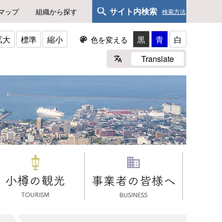
サイト内検索
マップ
組織から探す
検索方法
拡大
標準
縮小
黒
青
白
色を変える
Translate