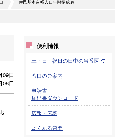
口
住民基本台帳人口年齢構成表
便利情報
土・日・祝日の日中の当番医
月09日
窓口のご案内
月08日
申請書・
届出書ダウンロード
比
広報・広聴
よくある質問