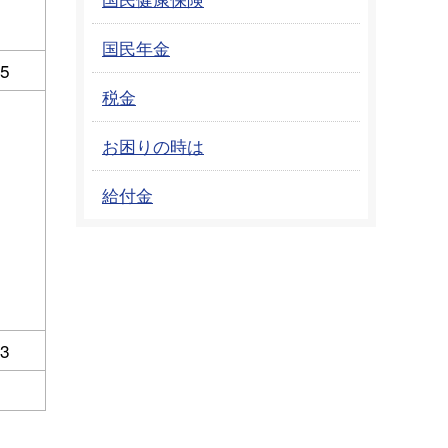
国民年金
45
税金
お困りの時は
給付金
13