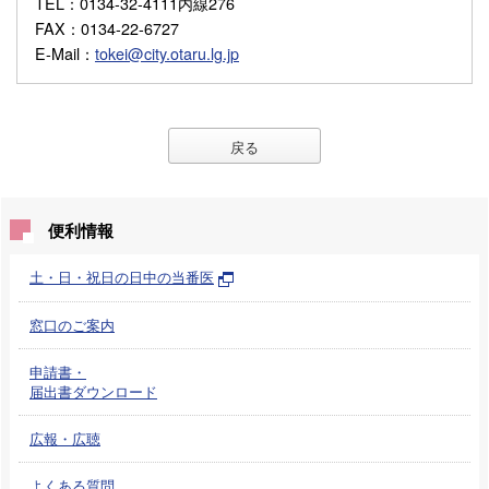
TEL
：0134-32-4111内線276
FAX
：0134-22-6727
E-Mail
：
tokei@city.otaru.lg.jp
戻る
便利情報
土・日・祝日の日中の当番医
窓口のご案内
申請書・
届出書ダウンロード
広報・広聴
よくある質問