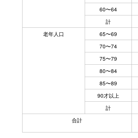
60〜64
計
老年人口
65〜69
70〜74
75〜79
80〜84
85〜89
90才以上
計
合計