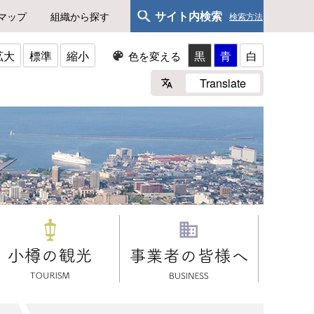
サイト内検索
マップ
組織から探す
検索方法
拡大
標準
縮小
黒
青
白
色を変える
Translate