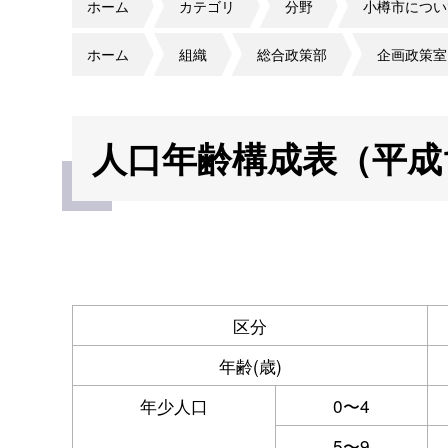
ホーム
カテゴリ
分野
小樽市につい
ホーム
組織
総合政策部
企画政策室
人口年齢構成表（平成1
区分
年齢(歳)
年少人口
0〜4
5〜9