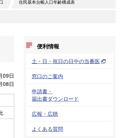
口
住民基本台帳人口年齢構成表
便利情報
土・日・祝日の日中の当番医
月09日
窓口のご案内
月08日
申請書・
届出書ダウンロード
比
広報・広聴
よくある質問