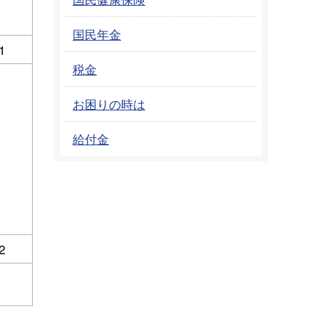
国民年金
1
税金
お困りの時は
給付金
2