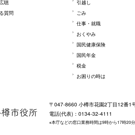
広聴
引越し
る質問
ごみ
仕事・就職
おくやみ
国民健康保険
国民年金
税金
お困りの時は
〒047-8660 小樽市花園2丁目12番1
電話(代表)：0134-32-4111
※本庁などの窓口業務時間は9時から17時20