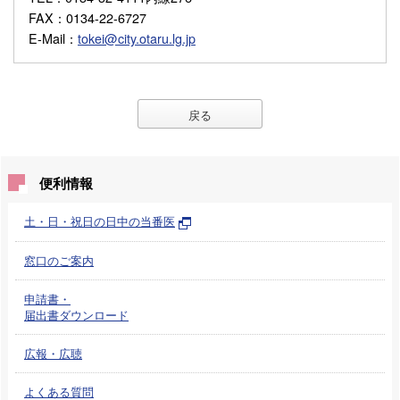
FAX
：0134-22-6727
E-Mail
：
tokei@city.otaru.lg.jp
戻る
便利情報
土・日・祝日の日中の当番医
窓口のご案内
申請書・
届出書ダウンロード
広報・広聴
よくある質問