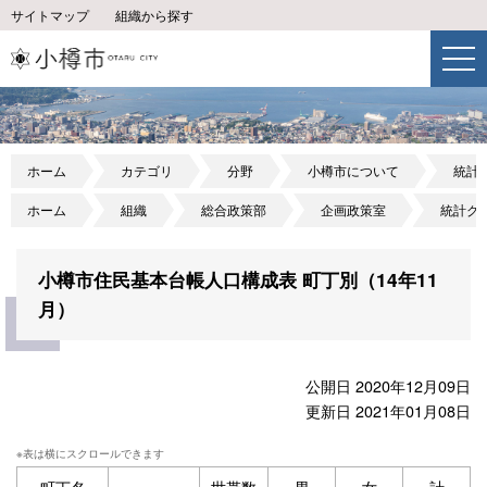
サイトマップ
組織から探す
ホーム
カテゴリ
分野
小樽市について
統計
ホーム
組織
総合政策部
企画政策室
統計グ
小樽市住民基本台帳人口構成表 町丁別（14年11
月）
公開日 2020年12月09日
更新日 2021年01月08日
町丁名
世帯数
男
女
計